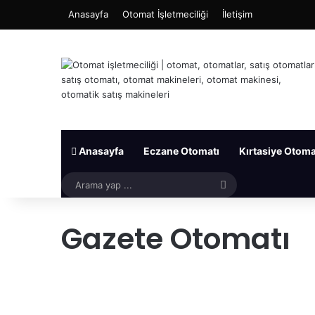
Anasayfa
Otomat İşletmeciliği
İletişim
Anasayfa
Eczane Otomatı
Kırtasiye Otoma
Arama
yap
Gazete Otomatı
...