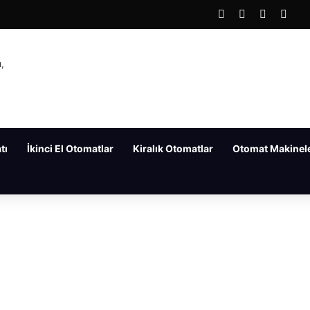
Facebook
X
LinkedIn
You
tı
İkinci El Otomatlar
Kiralık Otomatlar
Otomat Makinele