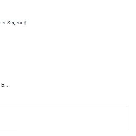
ider Seçeneği
iniz…
nterest