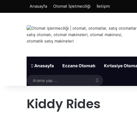
Anasayfa
Otomat İşletmeciliği
İletişim
Anasayfa
Eczane Otomatı
Kırtasiye Otoma
Arama
yap
Kiddy Rides
...