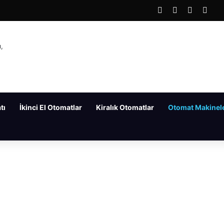
Facebook
X
LinkedIn
You
tı
İkinci El Otomatlar
Kiralık Otomatlar
Otomat Makinele